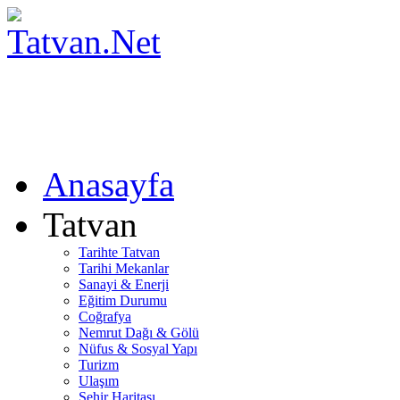
Anasayfa
Tatvan
Tarihte Tatvan
Tarihi Mekanlar
Sanayi & Enerji
Eğitim Durumu
Coğrafya
Nemrut Dağı & Gölü
Nüfus & Sosyal Yapı
Turizm
Ulaşım
Şehir Haritası