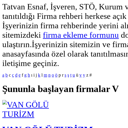
Tatvan Esnaf, İşveren, STÖ, Kurum v
tanıtıldığı Firma rehberi herkese açık 
İşyerinizin firma rehberinde yerini al
sitemizdeki
firma ekleme formunu
do
ulaştırın.İşyerinizin sitemizin ve fir
anasayfasında özel olarak tanıtılmasın
iletişime geçiniz.
a
b
c
ç
d
e
f
g
h
ı
i
j
k
l
m
n
o
ö
p
r
s
ş
t
u
ü
v
y
z
#
Şununla başlayan firmalar V