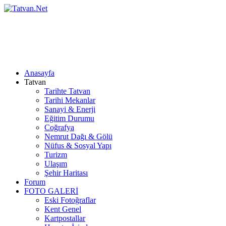
Anasayfa
Tatvan
Tarihte Tatvan
Tarihi Mekanlar
Sanayi & Enerji
Eğitim Durumu
Coğrafya
Nemrut Dağı & Gölü
Nüfus & Sosyal Yapı
Turizm
Ulaşım
Şehir Haritası
Forum
FOTO GALERİ
Eski Fotoğraflar
Kent Genel
Kartpostallar