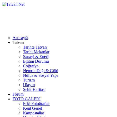
Anasayfa
Tatvan
Tarihte Tatvan
Tarihi Mekanlar
Sanayi & Enerji
Eğitim Durumu
Coğrafya
Nemrut Dağı & Gölü
Nüfus & Sosyal Yapı
Turizm
Ulaşım
Şehir Haritası
Forum
FOTO GALERİ
Eski Fotoğraflar
Kent Genel
Kartpostallar