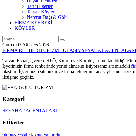
Hayatın İçinden
Tarihi Eserler
Tatvan Köyleri
Nemrut Dağı & Gölü
FİRMA REHBERİ
KÖYLER
Cuma, 07 Ağustos 2026
FİRMA REHBERİ
TURİZM - ULAŞIM
SEYAHAT ACENTALAR
Tatvan Esnaf, İşveren, STÖ, Kurum ve Kuruluşlarının tanıtıldığı Firma
İşyerinizin firma rehberinde yerini almasını istiyorsanız sitemizdeki
fi
ulaştırın.İşyerinizin sitemizin ve firma rehberinin anasayfasında özel ol
iletişime geçiniz.
Kategorİ
SEYAHAT ACENTALARI
Etİketler
otobüs
,
seyahat
,
van
,
van gölü