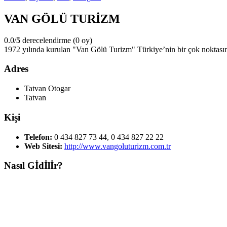
VAN GÖLÜ TURİZM
0.0/
5
derecelendirme (0 oy)
1972 yılında kurulan "Van Gölü Turizm" Türkiye’nin bir çok noktasın
Adres
Tatvan Otogar
Tatvan
Kişi
Telefon:
0 434 827 73 44, 0 434 827 22 22
Web Sitesi:
http://www.vangoluturizm.com.tr
Nasıl Gİdİlİr?