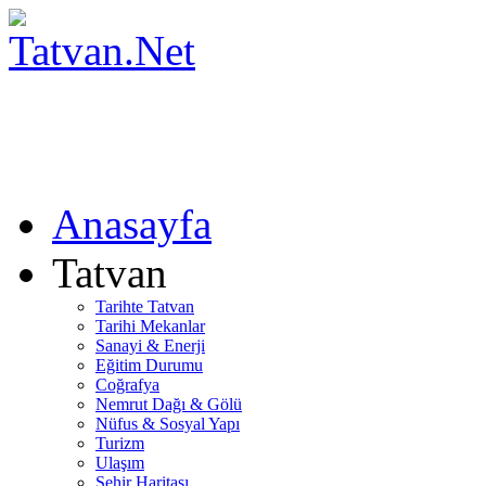
Anasayfa
Tatvan
Tarihte Tatvan
Tarihi Mekanlar
Sanayi & Enerji
Eğitim Durumu
Coğrafya
Nemrut Dağı & Gölü
Nüfus & Sosyal Yapı
Turizm
Ulaşım
Şehir Haritası