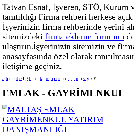
Tatvan Esnaf, İşveren, STÖ, Kurum v
tanıtıldığı Firma rehberi herkese açık 
İşyerinizin firma rehberinde yerini al
sitemizdeki
firma ekleme formunu
do
ulaştırın.İşyerinizin sitemizin ve fir
anasayfasında özel olarak tanıtılmasın
iletişime geçiniz.
a
b
c
ç
d
e
f
g
h
ı
i
j
k
l
m
n
o
ö
p
r
s
ş
t
u
ü
v
y
z
#
EMLAK - GAYRİMENKUL