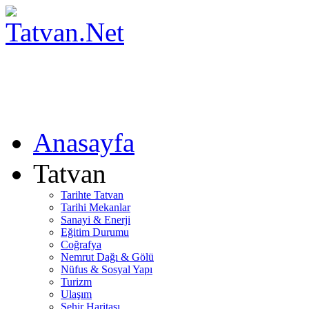
Anasayfa
Tatvan
Tarihte Tatvan
Tarihi Mekanlar
Sanayi & Enerji
Eğitim Durumu
Coğrafya
Nemrut Dağı & Gölü
Nüfus & Sosyal Yapı
Turizm
Ulaşım
Şehir Haritası