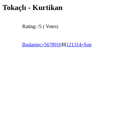
Tokaçlı - Kurtikan
Rating:
/5 (
Votes
)
Başlangıç
«
5
6
7
8
9
10
11
12
13
14
»
Son