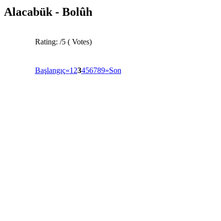
Alacabük - Bolûh
Rating:
/5 (
Votes
)
Başlangıç
«
1
2
3
4
5
6
7
8
9
»
Son