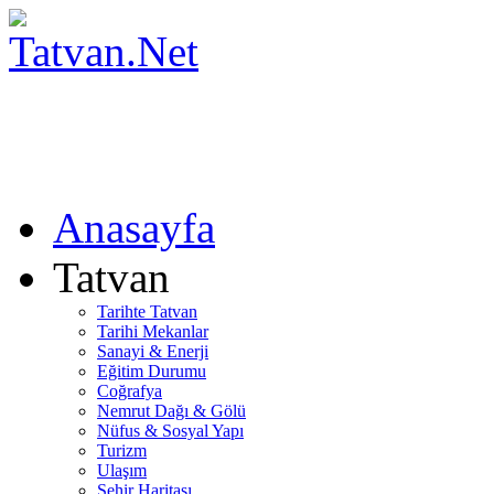
Anasayfa
Tatvan
Tarihte Tatvan
Tarihi Mekanlar
Sanayi & Enerji
Eğitim Durumu
Coğrafya
Nemrut Dağı & Gölü
Nüfus & Sosyal Yapı
Turizm
Ulaşım
Şehir Haritası