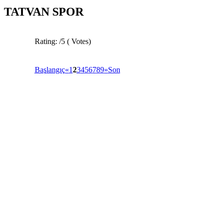
TATVAN SPOR
Rating:
/5 (
Votes
)
Başlangıç
«
1
2
3
4
5
6
7
8
9
»
Son