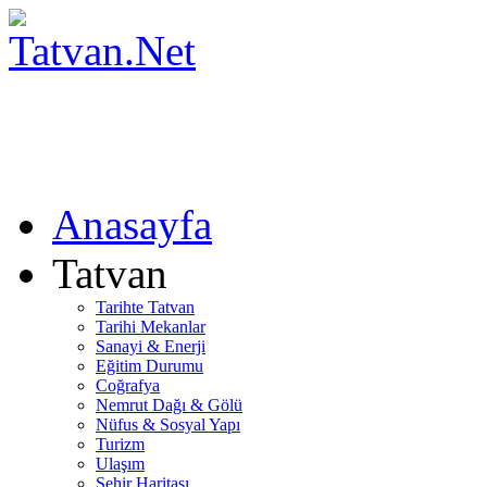
Anasayfa
Tatvan
Tarihte Tatvan
Tarihi Mekanlar
Sanayi & Enerji
Eğitim Durumu
Coğrafya
Nemrut Dağı & Gölü
Nüfus & Sosyal Yapı
Turizm
Ulaşım
Şehir Haritası